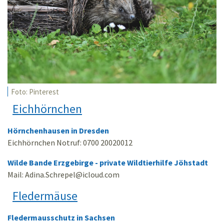
Foto: Pinterest
Eichhörnchen
Hörnchenhausen in Dresden
Eichhörnchen Notruf: 0700 20020012
Wilde Bande Erzgebirge - private Wildtierhilfe Jöhstadt
Mail: Adina.Schrepel
@
icloud.com
Fledermäuse
Fledermausschutz in Sachsen